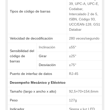
39, UPC-A, UPC-E,
Codabar,
Tipos de código de barras
Intercalado 2 de 5,
ISBN, Código 93,
UCC/EAN-128, GS1
Databar
Velocidad de decodificación
280 veces/segundo
Inclinación
±55°
Sensibilidad del
código de
Girar
±25°
barras
Desviación
±75°
Puerto de interfaz de datos
RJ-45
Desempeño Mecánico y Eléctrico
Tamaño (largo x ancho x alto)
92,5×70×154,6mm
Peso
127g
Indicador
Sirena y luz LED