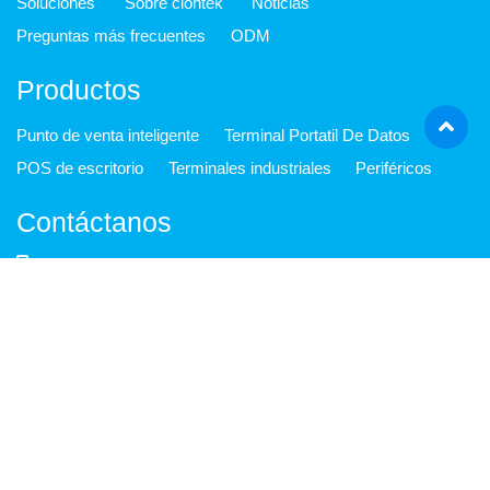
Soluciones
Sobre ciontek
Noticias
Preguntas más frecuentes
ODM
Productos
Punto de venta inteligente
Terminal Portatil De Datos
POS de escritorio
Terminales industriales
Periféricos
Contáctanos
Teléfono: +86-199 2522 4597
Correo electrónico: sale@ciontek.com
Dirección: 4/F, Edificio de investigación académica
industrial de Wuhan, Yuexing 2nd Rd., High-Tech Industrial
South Park, Nanshan District, 518057, P.R.China
Copyright © 2022, Ciontek. Reservados todos los