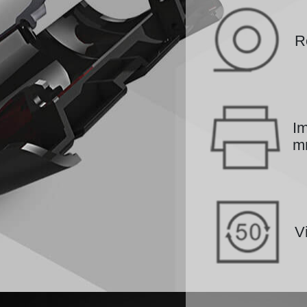
R
Im
m
V