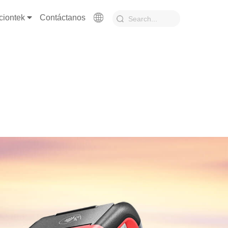
ciontek
Contáctanos