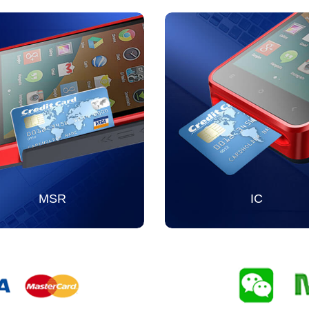
MSR
IC